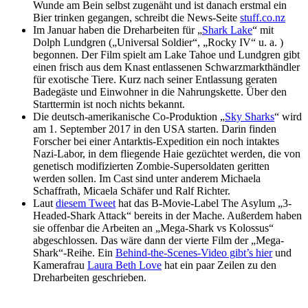
Wunde am Bein selbst zugenäht und ist danach erstmal ein
Bier trinken gegangen, schreibt die News-Seite
stuff.co.nz
Im Januar haben die Dreharbeiten für „
Shark Lake
“ mit
Dolph Lundgren („Universal Soldier“, „Rocky IV“ u. a. )
begonnen. Der Film spielt am Lake Tahoe und Lundgren gibt
einen frisch aus dem Knast entlassenen Schwarzmarkthändler
für exotische Tiere. Kurz nach seiner Entlassung geraten
Badegäste und Einwohner in die Nahrungskette. Über den
Starttermin ist noch nichts bekannt.
Die deutsch-amerikanische Co-Produktion „
Sky Sharks
“ wird
am 1. September 2017 in den USA starten. Darin finden
Forscher bei einer Antarktis-Expedition ein noch intaktes
Nazi-Labor, in dem fliegende Haie gezüchtet werden, die von
genetisch modifizierten Zombie-Supersoldaten geritten
werden sollen. Im Cast sind unter anderem Michaela
Schaffrath, Micaela Schäfer und Ralf Richter.
Laut
diesem Tweet
hat das B-Movie-Label The Asylum „3-
Headed-Shark Attack“ bereits in der Mache. Außerdem haben
sie offenbar die Arbeiten an „Mega-Shark vs Kolossus“
abgeschlossen. Das wäre dann der vierte Film der „Mega-
Shark“-Reihe. Ein
Behind-the-Scenes-Video gibt’s hier
und
Kamerafrau
Laura Beth Love
hat ein paar Zeilen zu den
Dreharbeiten geschrieben.