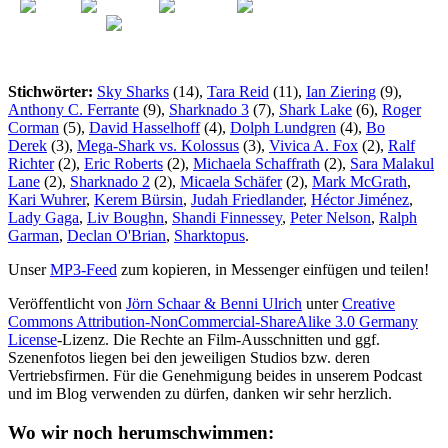
Stichwörter:
Sky Sharks
(14),
Tara Reid
(11),
Ian Ziering
(9),
Anthony C. Ferrante
(9),
Sharknado 3
(7),
Shark Lake
(6),
Roger
Corman
(5),
David Hasselhoff
(4),
Dolph Lundgren
(4),
Bo
Derek
(3),
Mega-Shark vs. Kolossus
(3),
Vivica A. Fox
(2),
Ralf
Richter
(2),
Eric Roberts
(2),
Michaela Schaffrath
(2),
Sara Malakul
Lane
(2),
Sharknado 2
(2),
Micaela Schäfer
(2),
Mark McGrath
,
Kari Wuhrer
,
Kerem Bürsin
,
Judah Friedlander
,
Héctor Jiménez
,
Lady Gaga
,
Liv Boughn
,
Shandi Finnessey
,
Peter Nelson
,
Ralph
Garman
,
Declan O'Brian
,
Sharktopus
.
Unser
MP3-Feed
zum kopieren, in Messenger einfügen und teilen!
Veröffentlicht von
Jörn Schaar & Benni Ulrich
unter
Creative
Commons Attribution-NonCommercial-ShareAlike 3.0 Germany
License
-Lizenz. Die Rechte an Film-Ausschnitten und ggf.
Szenenfotos liegen bei den jeweiligen Studios bzw. deren
Vertriebsfirmen. Für die Genehmigung beides in unserem Podcast
und im Blog verwenden zu dürfen, danken wir sehr herzlich.
Wo wir noch herumschwimmen: