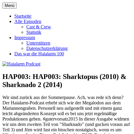
Zum
Menü
Haialarm Podcast
Benni und Jörn sprechen über Haifilme
Inhalt
springen
Startseite
Alle Episoden
Cast & Crew
Statistik
Impressum
Unterstützen
Datenschutzerklärung
Das war die Haialarm 100
HAP003: HAP003: Sharktopus (2010) &
Sharknado 2 (2014)
Wir sind zurück aus der Sommerpause. Ach, was rede ich denn?
Der Haialarm-Podcast erhebt sich wie der Megalodon aus dem
Mariannengraben. Personell neu aufgestellt und mit einem ganz
leicht abgeänderten Konzept soll es bei uns jetzt regelmäßige
Produktionen geben. #gutervorsatz2015 In dieser Ausgabe widmen
wir uns dem zweiten Teil von "Sharknado" (und gucken voraus auf
Teil 3) und Jörn wird fast ein bisschen nostalgisch, wenn es um