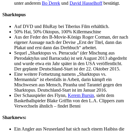
unter anderem
Bo Derek
und
David Hasselhoff
bestätigt.
Sharktopus
Auf DVD und BluRay bei Tiberius Film erhältlich.
50% Hai, 50% Oktopus, 100% Killermaschine
Aus der Feder des B-Movie-Königs Roger Corman, der nach
eigener Aussage nach der Devise „Erst der Titel, dann das
Plakat und erst dann das Drehbuch“ arbeitet.
Sequel „Sharktopus vs. Pteracuda“ (der Mischung aus
Pterodaktylus und Barracuda) ist seit August 2013 abgedreht
und wurde etwa ein Jahr später in den USA veröffentlicht.
Der geplante Deutschland-Start ist der 22. Oktober 2015.
Eine weitere Fortsetzung namens „Sharktopus vs.
Mermantula“ ist ebenfalls in Arbeit, darin kämpft ein
Mischwesen aus Mensch, Piranha und Tarantel gegen den
Sharktopus. Deutschland-Start ist im Januar 2016.
Der Schauspieler des Flynn,
Kerem Bursin
, sieht dem
Basketballspieler Blake Griffin von den L.A. Clippers zum
Verwechseln ähnlich – findet Benni
Sharknews:
Ein Angler aus Neuseeland hat sich nach einem Haibiss die