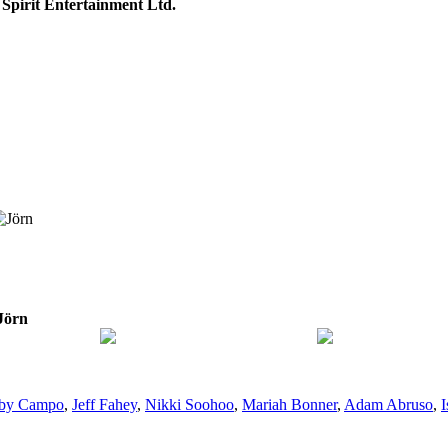
:
Spirit Entertainment Ltd.
Jörn
by Campo
,
Jeff Fahey
,
Nikki Soohoo
,
Mariah Bonner
,
Adam Abruso
,
I