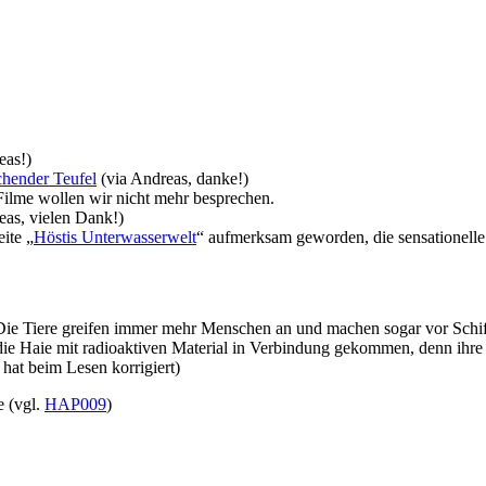
eas!)
chender Teufel
(via Andreas, danke!)
 Filme wollen wir nicht mehr besprechen.
eas, vielen Dank!)
ite „
Höstis Unterwasserwelt
“ aufmerksam geworden, die sensationelle
. Die Tiere greifen immer mehr Menschen an und machen sogar vor Schi
e Haie mit radioaktiven Material in Ve
rbindung gekommen, denn ihre F
hat beim Lesen korrigiert)
e (vgl.
HAP009
)