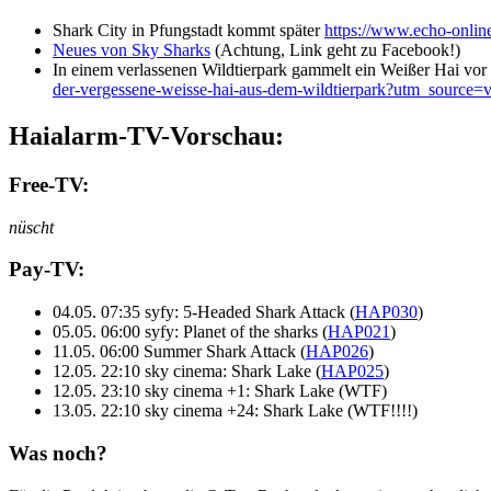
Shark City in Pfungstadt kommt später
https://www.echo-online
Neues von Sky Sharks
(Achtung, Link geht zu Facebook!)
In einem verlassenen Wildtierpark gammelt ein Weißer Hai vor s
der-vergessene-weisse-hai-aus-dem-wildtierpark?utm_source
Haialarm-TV-Vorschau:
Free-TV:
nüscht
Pay-TV:
04.05. 07:35 syfy: 5-Headed Shark Attack (
HAP030
)
05.05. 06:00 syfy: Planet of the sharks (
HAP021
)
11.05. 06:00 Summer Shark Attack (
HAP026
)
12.05. 22:10 sky cinema: Shark Lake (
HAP025
)
12.05. 23:10 sky cinema +1: Shark Lake (WTF)
13.05. 22:10 sky cinema +24: Shark Lake (WTF!!!!)
Was noch?