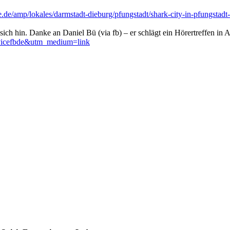
.de/amp/lokales/darmstadt-dieburg/pfungstadt/shark-city-in-pfungstad
ich hin. Danke an Daniel Bü (via fb) – er schlägt ein Hörertreffen in A
=vicefbde&utm_medium=link