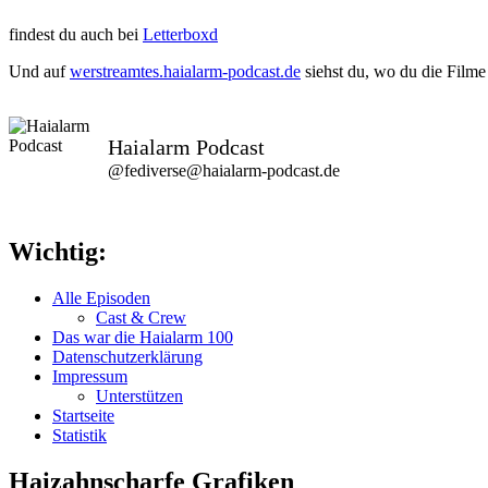
findest du auch bei
Letterboxd
Und auf
werstreamtes.haialarm-podcast.de
siehst du, wo du die Filme
Haialarm Podcast
@fediverse@haialarm-podcast.de
Wichtig:
Alle Episoden
Cast & Crew
Das war die Haialarm 100
Datenschutzerklärung
Impressum
Unterstützen
Startseite
Statistik
Haizahnscharfe Grafiken