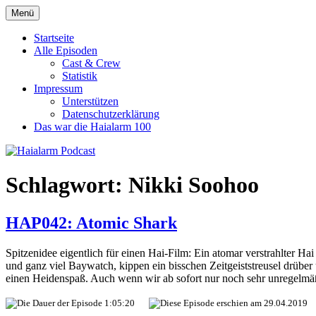
Zum
Menü
Haialarm Podcast
Benni und Jörn sprechen über Haifilme
Inhalt
springen
Startseite
Alle Episoden
Cast & Crew
Statistik
Impressum
Unterstützen
Datenschutzerklärung
Das war die Haialarm 100
Schlagwort:
Nikki Soohoo
HAP042: Atomic Shark
Spitzenidee eigentlich für einen Hai-Film: Ein atomar verstrahlter Ha
und ganz viel Baywatch, kippen ein bisschen Zeitgeiststreusel drüb
einen Heidenspaß. Auch wenn wir ab sofort nur noch sehr unregelmä
1:05:20
29.04.2019