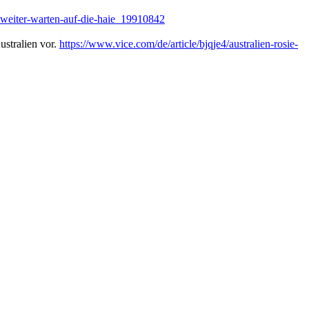
t-weiter-warten-auf-die-haie_19910842
ustralien vor.
https://www.vice.com/de/article/bjqje4/australien-rosie-