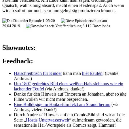
Potential verschenkt. Am Ende kann man sagen: Großartiger
Quatsch, wahnsinnig absurd, macht einen Heidenspaß. Auch wenn
wir ab sofort nur noch sehr unregelmäßig produzieren können.
1:05:20
29.04.2019
3.112 Downloads
Shownotes:
Feedback:
Haischreibtisch für Kinder
kann man
hier kaufen
. (Danke
Andreas!)
Um 180° gedrehtes Bild eines weißen Hais sieht aus wie ein
lachender Teufel
(via Andreas, danke!)
Danke für den Hinweis auf Tintorera an Jonathan, aber so alte
Filme wollen wir nicht mehr besprechen.
Eine Bulldogge im Haikostüm fetzt am Strand herum
(via
Andreas, vielen Dank!)
Durch Andreas‘ Hinweis auf ein Comic-Bild sind wir auf die
Seite „
Höstis Unterwasserwelt
“ aufmerksam geworden, die
sensationelle Hai-Wortspiele als Comics zeigt. Hammer!