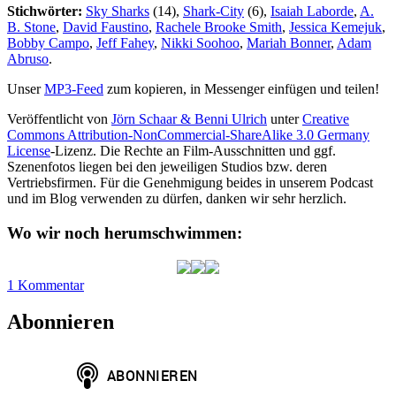
Stichwörter:
Sky Sharks
(14),
Shark-City
(6),
Isaiah Laborde
,
A.
B. Stone
,
David Faustino
,
Rachele Brooke Smith
,
Jessica Kemejuk
,
Bobby Campo
,
Jeff Fahey
,
Nikki Soohoo
,
Mariah Bonner
,
Adam
Abruso
.
Unser
MP3-Feed
zum kopieren, in Messenger einfügen und teilen!
Veröffentlicht von
Jörn Schaar & Benni Ulrich
unter
Creative
Commons Attribution-NonCommercial-ShareAlike 3.0 Germany
License
-Lizenz. Die Rechte an Film-Ausschnitten und ggf.
Szenenfotos liegen bei den jeweiligen Studios bzw. deren
Vertriebsfirmen. Für die Genehmigung beides in unserem Podcast
und im Blog verwenden zu dürfen, danken wir sehr herzlich.
Wo wir noch herumschwimmen:
zu
1 Kommentar
HAP042:
Atomic
Abonnieren
Shark