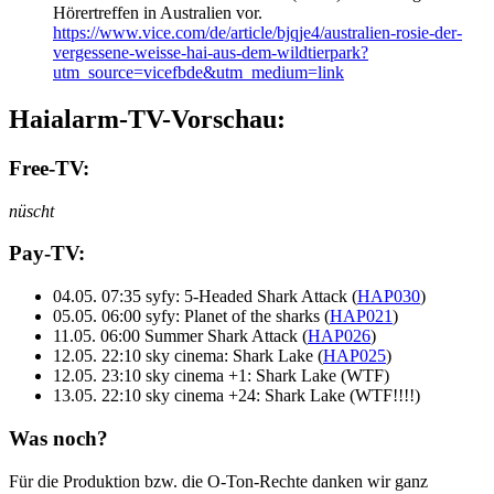
Hörertreffen in Australien vor.
https://www.vice.com/de/article/bjqje4/australien-rosie-der-
vergessene-weisse-hai-aus-dem-wildtierpark?
utm_source=vicefbde&utm_medium=link
Haialarm-TV-Vorschau:
Free-TV:
nüscht
Pay-TV:
04.05. 07:35 syfy: 5-Headed Shark Attack (
HAP030
)
05.05. 06:00 syfy: Planet of the sharks (
HAP021
)
11.05. 06:00 Summer Shark Attack (
HAP026
)
12.05. 22:10 sky cinema: Shark Lake (
HAP025
)
12.05. 23:10 sky cinema +1: Shark Lake (WTF)
13.05. 22:10 sky cinema +24: Shark Lake (WTF!!!!)
Was noch?
Für die Produktion bzw. die O-Ton-Rechte danken wir ganz