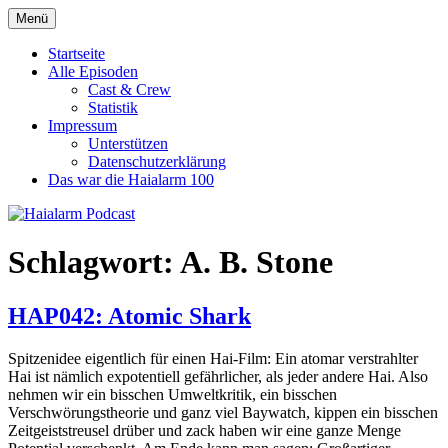
Zum
Menü
Haialarm Podcast
Benni und Jörn sprechen über Haifilme
Inhalt
springen
Startseite
Alle Episoden
Cast & Crew
Statistik
Impressum
Unterstützen
Datenschutzerklärung
Das war die Haialarm 100
Schlagwort:
A. B. Stone
HAP042: Atomic Shark
Spitzenidee eigentlich für einen Hai-Film: Ein atomar verstrahlter
Hai ist nämlich expotentiell gefährlicher, als jeder andere Hai. Also
nehmen wir ein bisschen Umweltkritik, ein bisschen
Verschwörungstheorie und ganz viel Baywatch, kippen ein bisschen
Zeitgeiststreusel drüber und zack haben wir eine ganze Menge