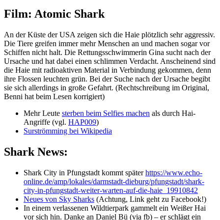
Film: Atomic Shark
An der Küste der USA zeigen sich die Haie plötzlich sehr aggressiv.
Die Tiere greifen immer mehr Menschen an und machen sogar vor
Schiffen nicht halt. Die Rettungsschwimmerin Gina sucht nach der
Ursache und hat dabei einen schlimmen Verdacht. Anscheinend sind
die Haie mit radioaktiven Material in Ve
rbindung gekommen, denn
ihre Flossen leuchten grün. Bei der Suche nach der Ursache begibt
sie sich allerdings in große Gefahrt.
(Rechtschreibung im Original,
Benni hat beim Lesen korrigiert)
Mehr Leute
sterben beim Selfies machen
als durch Hai-
Angriffe (vgl.
HAP009
)
Surströmming bei Wikipedia
Shark News:
Shark City in Pfungstadt kommt später
https://www.echo-
online.de/amp/lokales/darmstadt-dieburg/pfungstadt/shark-
city-in-pfungstadt-weiter-warten-auf-die-haie_19910842
Neues von Sky Sharks
(Achtung, Link geht zu Facebook!)
In einem verlassenen Wildtierpark gammelt ein Weißer Hai
vor sich hin. Danke an Daniel Bü (via fb) – er schlägt ein