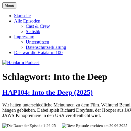
Zum
Menü
Haialarm Podcast
Benni und Jörn sprechen über Haifilme
Inhalt
springen
Startseite
Alle Episoden
Cast & Crew
Statistik
Impressum
Unterstützen
Datenschutzerklärung
Das war die Haialarm 100
Schlagwort:
Into the Deep
HAP104: Into the Deep (2025)
Wir hatten unterschiedliche Meinungen zu dem Film. Während Benni "I
hängen geblieben. Dabei spielt Richard Dreyfuss, der Hooper aus JAWS,
JAWS-Kinopremiere in den USA veröffentlicht wird.
1:26:25
20.06.2025