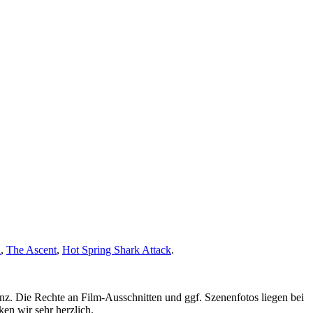
a
,
The Ascent
,
Hot Spring Shark Attack
.
nz. Die Rechte an Film-Ausschnitten und ggf. Szenenfotos liegen bei
en wir sehr herzlich.