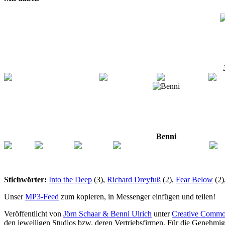
Benni
Stichwörter:
Into the Deep
(3),
Richard Dreyfuß
(2),
Fear Below
(2)
Unser
MP3-Feed
zum kopieren, in Messenger einfügen und teilen!
Veröffentlicht von
Jörn Schaar & Benni Ulrich
unter
Creative Commo
den jeweiligen Studios bzw. deren Vertriebsfirmen. Für die Genehmi