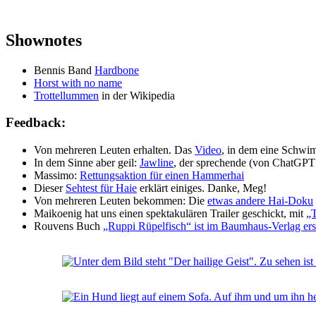
Shownotes
Bennis Band
Hardbone
Horst with no name
Trottellummen
in der Wikipedia
Feedback:
Von mehreren Leuten erhalten. Das
Video
, in dem eine Schwim
In dem Sinne aber geil:
Jawline
, der sprechende (von ChatGPT 
Massimo:
Rettungsaktion für einen Hammerhai
Dieser
Sehtest für Haie
erklärt einiges. Danke, Meg!
Von mehreren Leuten bekommen: Die
etwas andere Hai-Doku
Maikoenig hat uns einen spektakulären Trailer geschickt, mit
„T
Rouvens Buch
„Ruppi Rüpelfisch“ ist im Baumhaus-Verlag er