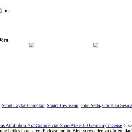
Jörn
,
Scout Taylor-Compton
,
Stuart Townsend
,
John Seda
,
Christian Sesm
ns Attribution-NonCommercial-ShareAlike 3.0 Germany License
-Lize
gung beides in unserem Podcast und im Blog verwenden zu dürfen, dank