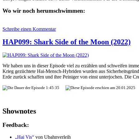
Wo wir noch herumschwimmen:
zu
Schreibe einen Kommentar
HAP104:
Into
HAP099: Shark Side of the Moon (2022)
the
Deep
(2025)
Wir haben uns in dieser Episode viel zu erzählen und schweifen immer
Krieg gezüchtete Hai-Mensch-Hybriden wurden aus Sicherheitsgründe
Erde zurück schaffen und ihre Peiniger von einst unterjochen. Die 
1:45:35
20.01.2025
Shownotes
Feedback:
„Haj Vis“
von Ubahnverleih