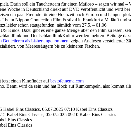
e spielt. Darin soll ein Taucherteam für einen Mafioso – sagen wir mal
ngene Woche in Deutschland direkt auf DVD veröffentlicht und wird be
eisen ein paar Freunde für eine Hochzeit nach Europa und hängen plötz
ck“ beim Nippon Connection Film Festival in Frankfurt a.M. läuft und s
etzt leider schon stattgefunden, nämlich vom 27.5. – 01.06.
US-Kinos. Dazu gibt es eine ganze Menge über den Film zu lesen, sehen
chlandfunk und DeutschlandfunkKultur werden mehrere Beiträge dazu 
n Beutetieren als bisher angenommen
, zeigen Analysen versteinerter Z
ialisiert, von Meeressäugern bis zu kleineren Fischen.
 jetzt einen Kinofinder auf
bestofcinema.com
o. Benni wird da sein und hat Bock auf Rumkumpeln, also kommt all
 Kabel Eins Classics, 05.07.2025 07:10 Kabel Eins Classics
15 Kabel Eins Classics, 05.07.2025 09:10 Kabel Eins Classics
bel Eins Classics
bel Eins Classics