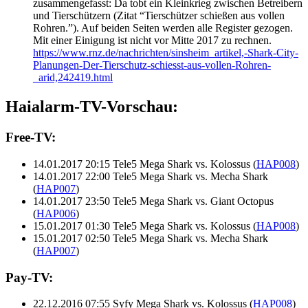
zusammengefasst: Da tobt ein Kleinkrieg zwischen Betreibern
und Tierschützern (Zitat “Tierschützer schießen aus vollen
Rohren.”). Auf beiden Seiten werden alle Register gezogen.
Mit einer Einigung ist nicht vor Mitte 2017 zu rechnen.
https://www.rnz.de/nachrichten/sinsheim_artikel,-Shark-City-
Planungen-Der-Tierschutz-schiesst-aus-vollen-Rohren-
_arid,242419.html
Haialarm-TV-Vorschau:
Free-TV:
14.01.2017 20:15 Tele5 Mega Shark vs. Kolossus (
HAP008
)
14.01.2017 22:00 Tele5 Mega Shark vs. Mecha Shark
(
HAP007
)
14.01.2017 23:50 Tele5 Mega Shark vs. Giant Octopus
(
HAP006
)
15.01.2017 01:30 Tele5 Mega Shark vs. Kolossus (
HAP008
)
15.01.2017 02:50 Tele5 Mega Shark vs. Mecha Shark
(
HAP007
)
Pay-TV:
22.12.2016 07:55 Syfy Mega Shark vs. Kolossus (
HAP008
)