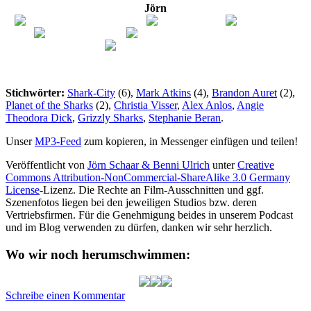
Jörn
Stichwörter:
Shark-City
(6),
Mark Atkins
(4),
Brandon Auret
(2),
Planet of the Sharks
(2),
Christia Visser
,
Alex Anlos
,
Angie
Theodora Dick
,
Grizzly Sharks
,
Stephanie Beran
.
Unser
MP3-Feed
zum kopieren, in Messenger einfügen und teilen!
Veröffentlicht von
Jörn Schaar & Benni Ulrich
unter
Creative
Commons Attribution-NonCommercial-ShareAlike 3.0 Germany
License
-Lizenz. Die Rechte an Film-Ausschnitten und ggf.
Szenenfotos liegen bei den jeweiligen Studios bzw. deren
Vertriebsfirmen. Für die Genehmigung beides in unserem Podcast
und im Blog verwenden zu dürfen, danken wir sehr herzlich.
Wo wir noch herumschwimmen:
zu
Schreibe einen Kommentar
HAP021: