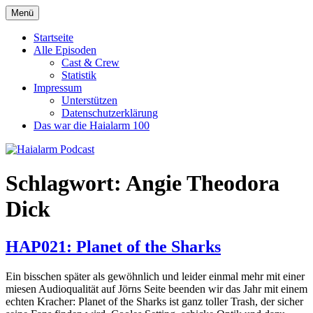
Zum
Menü
Haialarm Podcast
Benni und Jörn sprechen über Haifilme
Inhalt
springen
Startseite
Alle Episoden
Cast & Crew
Statistik
Impressum
Unterstützen
Datenschutzerklärung
Das war die Haialarm 100
Schlagwort:
Angie Theodora
Dick
HAP021: Planet of the Sharks
Ein bisschen später als gewöhnlich und leider einmal mehr mit einer
miesen Audioqualität auf Jörns Seite beenden wir das Jahr mit einem
echten Kracher: Planet of the Sharks ist ganz toller Trash, der sicher