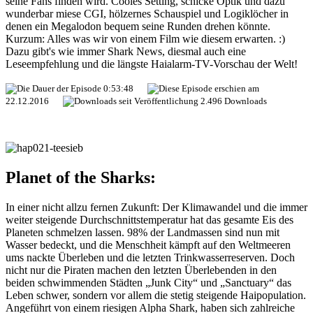
seine Fans finden wird. Cooles Setting, schicke Optik und dazu
wunderbar miese CGI, hölzernes Schauspiel und Logiklöcher in
denen ein Megalodon bequem seine Runden drehen könnte.
Kurzum: Alles was wir von einem Film wie diesem erwarten. :)
Dazu gibt's wie immer Shark News, diesmal auch eine
Leseempfehlung und die längste Haialarm-TV-Vorschau der Welt!
0:53:48
22.12.2016
2.496 Downloads
Planet of the Sharks:
In einer nicht allzu fernen Zukunft: Der Klimawandel und die immer
weiter steigende Durchschnittstemperatur hat das gesamte Eis des
Planeten schmelzen lassen. 98% der Landmassen sind nun mit
Wasser bedeckt, und die Menschheit kämpft auf den Weltmeeren
ums nackte Überleben und die letzten Trinkwasserreserven. Doch
nicht nur die Piraten machen den letzten Überlebenden in den
beiden schwimmenden Städten „Junk City“ und „Sanctuary“ das
Leben schwer, sondern vor allem die stetig steigende Haipopulation.
Angeführt von einem riesigen Alpha Shark, haben sich zahlreiche