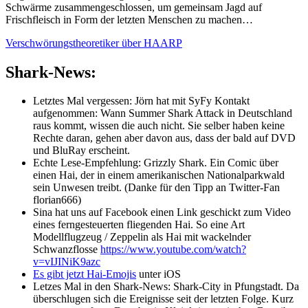
Schwärme zusammengeschlossen, um gemeinsam Jagd auf
Frischfleisch in Form der letzten Menschen zu machen…
Verschwörungstheoretiker über HAARP
Shark-News:
Letztes Mal vergessen: Jörn hat mit SyFy Kontakt
aufgenommen: Wann Summer Shark Attack in Deutschland
raus kommt, wissen die auch nicht. Sie selber haben keine
Rechte daran, gehen aber davon aus, dass der bald auf DVD
und BluRay erscheint.
Echte Lese-Empfehlung: Grizzly Shark. Ein Comic über
einen Hai, der in einem amerikanischen Nationalparkwald
sein Unwesen treibt. (Danke für den Tipp an Twitter-Fan
florian666)
Sina hat uns auf Facebook einen Link geschickt zum Video
eines ferngesteuerten fliegenden Hai. So eine Art
Modellflugzeug / Zeppelin als Hai mit wackelnder
Schwanzflosse
https://www.youtube.com/watch?
v=vIJINiK9azc
Es gibt jetzt Hai-Emojis
unter iOS
Letzes Mal in den Shark-News: Shark-City in Pfungstadt. Da
überschlugen sich die Ereignisse seit der letzten Folge. Kurz