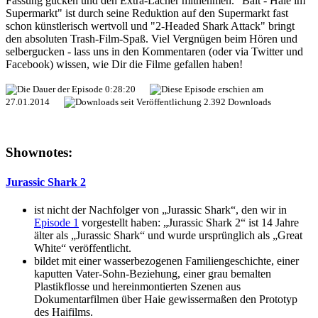
Fassung gucken und den Extra-Lacher mitnehmen. "Bait - Haie im
Supermarkt" ist durch seine Reduktion auf den Supermarkt fast
schon künstlerisch wertvoll und "2-Headed Shark Attack" bringt
den absoluten Trash-Film-Spaß. Viel Vergnügen beim Hören und
selbergucken - lass uns in den Kommentaren (oder via Twitter und
Facebook) wissen, wie Dir die Filme gefallen haben!
0:28:20
27.01.2014
2.392 Downloads
Shownotes:
Jurassic Shark 2
ist nicht der Nachfolger von „Jurassic Shark“, den wir in
Episode 1
vorgestellt haben: „Jurassic Shark 2“ ist 14 Jahre
älter als „Jurassic Shark“ und wurde ursprünglich als „Great
White“ veröffentlicht.
bildet mit einer wasserbezogenen Familiengeschichte, einer
kaputten Vater-Sohn-Beziehung, einer grau bemalten
Plastikflosse und hereinmontierten Szenen aus
Dokumentarfilmen über Haie gewissermaßen den Prototyp
des Haifilms.