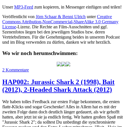
Unser
MP3-Feed
zum kopieren, in Messenger einfügen und teilen!
Veröffentlicht von
Jörn Schaar & Benni Ulrich
unter
Creative
Commons Attribution-NonCommercial-ShareAlike 3.0 Germany
License
-Lizenz. Die Rechte an Film-Ausschnitten und ggf.
Szenenfotos liegen bei den jeweiligen Studios bzw. deren
Vertriebsfirmen. Für die Genehmigung beides in unserem Podcast
und im Blog verwenden zu dürfen, danken wir sehr herzlich.
Wo wir noch herumschwimmen:
zu
2 Kommentare
HAP106:
Haialarm-
HAP002: Jurassic Shark 2 (1998), Bait
Classics
(2012), 2-Headed Shark Attack (2012)
Jurassic
Shark
2
Wir haben tolles Feedback zur ersten Folge bekommen, die ersten
(1998)
flattr-Klicks und sogar Geschenke! Alles in Allem hat es mit der
zweiten Folge dann doch deutlich länger gedauert, als wir gehofft
hatten, aber jetzt ist sie ja endlich fertig. Wir hatten großen Spaß mit
"Jurassic Shark 2"; da solltest Du unbedingt die synchronisierte