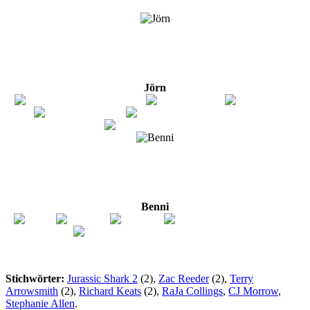
Jörn
Benni
Stichwörter:
Jurassic Shark 2
(2),
Zac Reeder
(2),
Terry
Arrowsmith
(2),
Richard Keats
(2),
RaJa Collings
,
CJ Morrow
,
Stephanie Allen
.