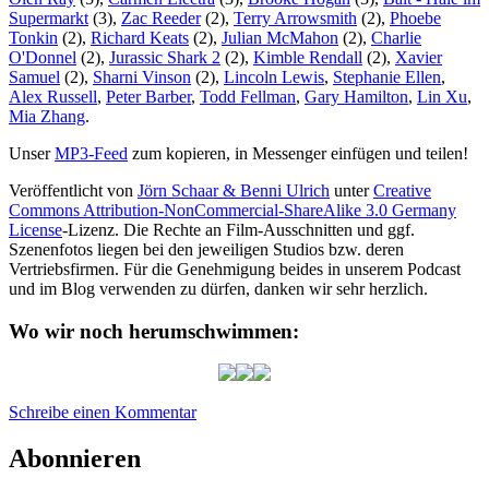
Supermarkt
(3),
Zac Reeder
(2),
Terry Arrowsmith
(2),
Phoebe
Tonkin
(2),
Richard Keats
(2),
Julian McMahon
(2),
Charlie
O'Donnel
(2),
Jurassic Shark 2
(2),
Kimble Rendall
(2),
Xavier
Samuel
(2),
Sharni Vinson
(2),
Lincoln Lewis
,
Stephanie Ellen
,
Alex Russell
,
Peter Barber
,
Todd Fellman
,
Gary Hamilton
,
Lin Xu
,
Mia Zhang
.
Unser
MP3-Feed
zum kopieren, in Messenger einfügen und teilen!
Veröffentlicht von
Jörn Schaar & Benni Ulrich
unter
Creative
Commons Attribution-NonCommercial-ShareAlike 3.0 Germany
License
-Lizenz. Die Rechte an Film-Ausschnitten und ggf.
Szenenfotos liegen bei den jeweiligen Studios bzw. deren
Vertriebsfirmen. Für die Genehmigung beides in unserem Podcast
und im Blog verwenden zu dürfen, danken wir sehr herzlich.
Wo wir noch herumschwimmen:
zu
Schreibe einen Kommentar
HAP002:
Jurassic
Abonnieren
Shark