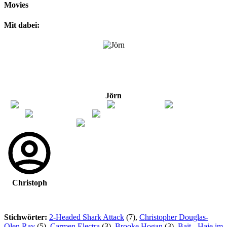
Movies
Mit dabei:
Jörn
Christoph
Stichwörter:
2-Headed Shark Attack
(7),
Christopher Douglas-
Olen Ray
(5),
Carmen Electra
(3),
Brooke Hogan
(3),
Bait - Haie im