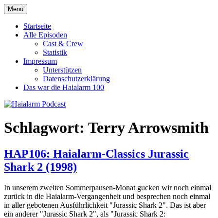
Zum
Menü
Haialarm Podcast
Benni und Jörn sprechen über Haifilme
Inhalt
springen
Startseite
Alle Episoden
Cast & Crew
Statistik
Impressum
Unterstützen
Datenschutzerklärung
Das war die Haialarm 100
Schlagwort:
Terry Arrowsmith
HAP106: Haialarm-Classics Jurassic
Shark 2 (1998)
In unserem zweiten Sommerpausen-Monat gucken wir noch einmal
zurück in die Haialarm-Vergangenheit und besprechen noch einmal
in aller gebotenen Ausführlichkeit "Jurassic Shark 2". Das ist aber
ein anderer "Jurassic Shark 2", als "Jurassic Shark 2: