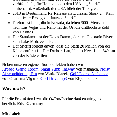
veröffentlicht, für Heimvideo in den USA in „Shark“
umbenannt. Außerhalb der USA blieb der Titel gleich.
2013 in Deutschland Re-Release als „Jurassic Shark 2“. Kein
inhaltlicher Bezug zu „Jurassic Shark“
Drehort ist Laughlin in Nevada, da leben 9000 Menschen und
nach Las Vegas und Reno hat der Ort die dritthöchste Zahl
von Casinos.
Der Staudamm ist der Davis Damm, der den Colorado River
zum Lake Mohave aufstaut.
Der Sheriff spricht davon, dass die Stadt 20 Meilen von der
Küste entfernt ist. Der Drehort Laughlin in Nevada ist 340 km
von der Küste entfernt.
Neben unseren eigenen Soundeffekten haben wir
Arcade_Game_Room_Small_Amb_Int.wav
von mshahen,
Noisy
Air-conditioning Fan
von VlatkoBlazek,
Golf Course Ambience
von Charisma Vig und
Golf Drive.mp3
von Elsje_ benutzt.
Was noch?
Für die Produktion bzw. die O-Ton-Rechte danken wir ganz
herzlich:
Edel Germany
Mit dabei: