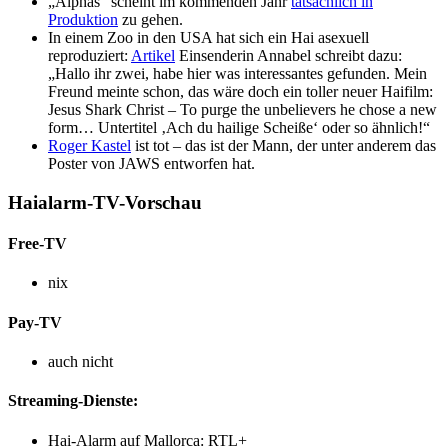
„Alphas“ scheint im kommenden Jahr
tatsächlich in
Produktion
zu gehen.
In einem Zoo in den USA hat sich ein Hai asexuell
reproduziert:
Artikel
Einsenderin Annabel schreibt dazu:
„Hallo ihr zwei, habe hier was interessantes gefunden. Mein
Freund meinte schon, das wäre doch ein toller neuer Haifilm:
Jesus Shark Christ – To purge the unbelievers he chose a new
form… Untertitel ‚Ach du hailige Scheiße‘ oder so ähnlich!“
Roger Kastel
ist tot – das ist der Mann, der unter anderem das
Poster von JAWS entworfen hat.
Haialarm-TV-Vorschau
Free-TV
nix
Pay-TV
auch nicht
Streaming-Dienste:
Hai-Alarm auf Mallorca: RTL+