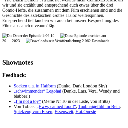
wir und sie erzählt und entsprechend auch etwas über die drei
Comic-Hefte, die zusammen mit dem Film erschienen sind und die
Geschichte des aztekischen Gottes Tlaloc weiterspinnen.
Entsprechend tief tauchen wir auch bei unserer Besprechung des
Films ab - auch niveaumäßig.
1:06:19
20.11.2023
2.062 Downloads
Shownotes
Feedback:
Socken u.a. in Haiform
(Danke, Dark London Sky)
„schwimmender“ Legohai
(Danke, Lars, Vera, Wendy und
blabber!)
„I’m not a toy“
(Meme Nr 10 in der Liste, von Britta)
Von Tobias:
„Eww, canned food!“
,
Taubhaigefühl im Bein
,
Spielzeug vom Essen
,
Essenszeit
,
Hai-Onesie