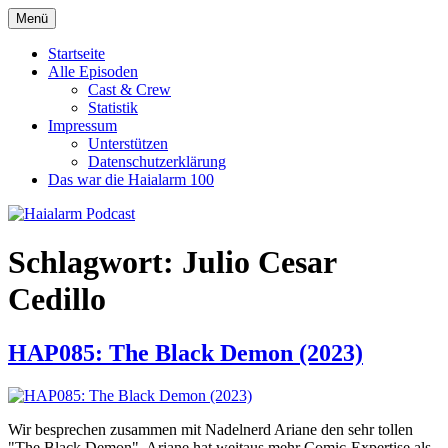
Zum
Menü
Haialarm Podcast
Benni und Jörn sprechen über Haifilme
Inhalt
springen
Startseite
Alle Episoden
Cast & Crew
Statistik
Impressum
Unterstützen
Datenschutzerklärung
Das war die Haialarm 100
Schlagwort:
Julio Cesar
Cedillo
HAP085: The Black Demon (2023)
Wir besprechen zusammen mit Nadelnerd Ariane den sehr tollen
"The Black Demon". Ariane hat weitaus mehr Comic-Expertise als