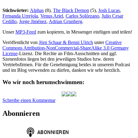
Stichwörter:
Alphas
(8),
The Black Demon
(5),
Josh Lucas
,
Fernanda Urrejola
,
Venus Ariel
,
Carlos Solórzano
,
Julio Cesar
Cedillo
,
Jorge Jiménez
,
Adrian Grunberg
.
Unser
MP3-Feed
zum kopieren, in Messenger einfügen und teilen!
Veröffentlicht von
Jörn Schaar & Benni Ulrich
unter
Creative
Commons Attribution-NonCommercial-ShareAlike 3.0 Germany
License
-Lizenz. Die Rechte an Film-Ausschnitten und ggf.
Szenenfotos liegen bei den jeweiligen Studios bzw. deren
Vertriebsfirmen. Für die Genehmigung beides in unserem Podcast
und im Blog verwenden zu dürfen, danken wir sehr herzlich.
Wo wir noch herumschwimmen:
zu
Schreibe einen Kommentar
HAP085:
The
Abonnieren
Black
Demon
(2023)