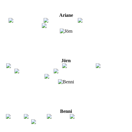
Ariane
Jörn
Benni