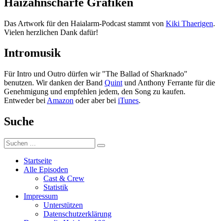
Haizahnscharfe Grafiken
Das Artwork für den Haialarm-Podcast stammt von
Kiki Thaerigen
.
Vielen herzlichen Dank dafür!
Intromusik
Für Intro und Outro dürfen wir "The Ballad of Sharknado"
benutzen. Wir danken der Band
Quint
und Anthony Ferrante für die
Genehmigung und empfehlen jedem, den Song zu kaufen.
Entweder bei
Amazon
oder aber bei
iTunes
.
Suche
Suchen
Suchen
nach:
Startseite
Alle Episoden
Cast & Crew
Statistik
Impressum
Unterstützen
Datenschutzerklärung