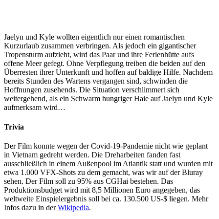
Jaelyn und Kyle wollten eigentlich nur einen romantischen
Kurzurlaub zusammen verbringen. Als jedoch ein gigantischer
Tropensturm aufzieht, wird das Paar und ihre Ferienhütte aufs
offene Meer gefegt. Ohne Verpflegung treiben die beiden auf den
Überresten ihrer Unterkunft und hoffen auf baldige Hilfe. Nachdem
bereits Stunden des Wartens vergangen sind, schwinden die
Hoffnungen zusehends. Die Situation verschlimmert sich
weitergehend, als ein Schwarm hungriger Haie auf Jaelyn und Kyle
aufmerksam wird…
Trivia
Der Film konnte wegen der Covid-19-Pandemie nicht wie geplant
in Vietnam gedreht werden. Die Dreharbeiten fanden fast
ausschließlich in einem Außenpool im Atlantik statt und wurden mit
etwa 1.000 VFX-Shots zu dem gemacht, was wir auf der Bluray
sehen. Der Film soll zu 95% aus CGHai bestehen. Das
Produktionsbudget wird mit 8,5 Millionen Euro angegeben, das
weltweite Einspielergebnis soll bei ca. 130.500 US-$ liegen. Mehr
Infos dazu in der
Wikipedia
.