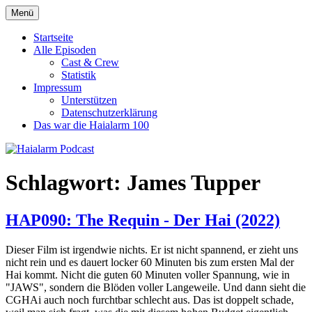
Zum
Menü
Haialarm Podcast
Benni und Jörn sprechen über Haifilme
Inhalt
springen
Startseite
Alle Episoden
Cast & Crew
Statistik
Impressum
Unterstützen
Datenschutzerklärung
Das war die Haialarm 100
Schlagwort:
James Tupper
HAP090: The Requin - Der Hai (2022)
Dieser Film ist irgendwie nichts. Er ist nicht spannend, er zieht uns
nicht rein und es dauert locker 60 Minuten bis zum ersten Mal der
Hai kommt. Nicht die guten 60 Minuten voller Spannung, wie in
"JAWS", sondern die Blöden voller Langeweile. Und dann sieht die
CGHAi auch noch furchtbar schlecht aus. Das ist doppelt schade,