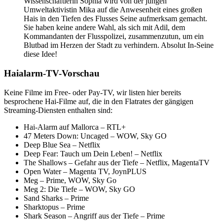
Wissenschaftlerin Sophia wird von der jungen
Umweltaktivistin Mika auf die Anwesenheit eines großen
Hais in den Tiefen des Flusses Seine aufmerksam gemacht.
Sie haben keine andere Wahl, als sich mit Adil, dem
Kommandanten der Flusspolizei, zusammenzutun, um ein
Blutbad im Herzen der Stadt zu verhindern. Absolut In-Seine
diese Idee!
Haialarm-TV-Vorschau
Keine Filme im Free- oder Pay-TV, wir listen hier bereits
besprochene Hai-Filme auf, die in den Flatrates der gängigen
Streaming-Diensten enthalten sind:
Hai-Alarm auf Mallorca – RTL+
47 Meters Down: Uncaged – WOW, Sky GO
Deep Blue Sea – Netflix
Deep Fear: Tauch um Dein Leben! – Netflix
The Shallows – Gefahr aus der Tiefe – Netflix, MagentaTV
Open Water – Magenta TV, JoynPLUS
Meg – Prime, WOW, Sky Go
Meg 2: Die Tiefe – WOW, Sky GO
Sand Sharks – Prime
Sharktopus – Prime
Shark Season – Angriff aus der Tiefe – Prime