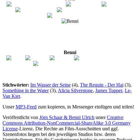
Benni
Stichwörter:
Im Wasser der Seine
(4),
The Requin - Der Hai
(3),
Something in the Water
(3),
Alicia Silverstone
,
James Tupper
,
Le-
Van Kiet
.
Unser
MP3-Feed
zum kopieren, in Messenger einfügen und teilen!
Veröffentlicht von
Jörn Schaar & Benni Ulrich
unter
Creative
Commons Attribution-NonCommercial-ShareAlike 3.0 Germany
License
-Lizenz. Die Rechte an Film-Ausschnitten und ggf.
Szenenfotos liegen bei den jeweiligen Studios bzw. deren
Vertriebsfirmen. Für die Genehmigung beides in unserem Podcast