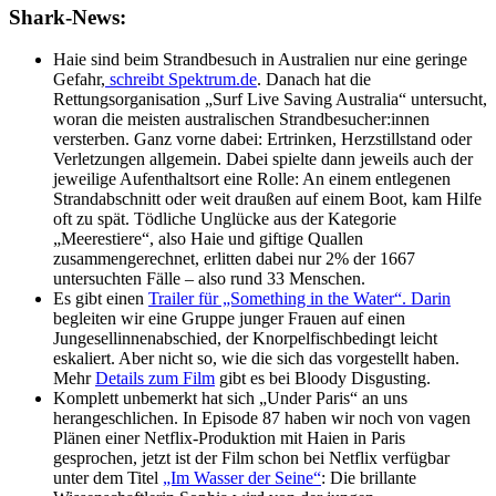
Shark-News:
Haie sind beim Strandbesuch in Australien nur eine geringe
Gefahr,
schreibt Spektrum.de
. Danach hat die
Rettungsorganisation „Surf Live Saving Australia“ untersucht,
woran die meisten australischen Strandbesucher:innen
versterben. Ganz vorne dabei: Ertrinken, Herzstillstand oder
Verletzungen allgemein. Dabei spielte dann jeweils auch der
jeweilige Aufenthaltsort eine Rolle: An einem entlegenen
Strandabschnitt oder weit draußen auf einem Boot, kam Hilfe
oft zu spät. Tödliche Unglücke aus der Kategorie
„Meerestiere“, also Haie und giftige Quallen
zusammengerechnet, erlitten dabei nur 2% der 1667
untersuchten Fälle – also rund 33 Menschen.
Es gibt einen
Trailer für „Something in the Water“. Darin
begleiten wir eine Gruppe junger Frauen auf einen
Jungesellinnenabschied, der Knorpelfischbedingt leicht
eskaliert. Aber nicht so, wie die sich das vorgestellt haben.
Mehr
Details zum Film
gibt es bei Bloody Disgusting.
Komplett unbemerkt hat sich „Under Paris“ an uns
herangeschlichen. In Episode 87 haben wir noch von vagen
Plänen einer Netflix-Produktion mit Haien in Paris
gesprochen, jetzt ist der Film schon bei Netflix verfügbar
unter dem Titel
„Im Wasser der Seine“
: Die brillante