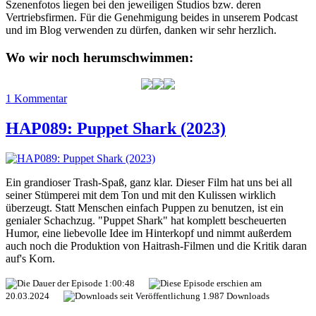
Szenenfotos liegen bei den jeweiligen Studios bzw. deren
Vertriebsfirmen. Für die Genehmigung beides in unserem Podcast
und im Blog verwenden zu dürfen, danken wir sehr herzlich.
Wo wir noch herumschwimmen:
zu
1 Kommentar
HAP095:
No
HAP089: Puppet Shark (2023)
Way
Up
(2024)
Ein grandioser Trash-Spaß, ganz klar. Dieser Film hat uns bei all
seiner Stümperei mit dem Ton und mit den Kulissen wirklich
überzeugt. Statt Menschen einfach Puppen zu benutzen, ist ein
genialer Schachzug. "Puppet Shark" hat komplett bescheuerten
Humor, eine liebevolle Idee im Hinterkopf und nimmt außerdem
auch noch die Produktion von Haitrash-Filmen und die Kritik daran
auf's Korn.
1:00:48
20.03.2024
1.987 Downloads