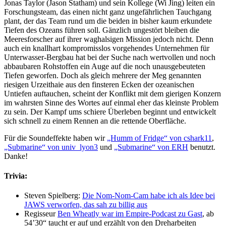
Jonas Taylor (Jason Statham) und sein Kollege (Wi Jing) leiten ein
Forschungsteam, das einen nicht ganz ungefährlichen Tauchgang
plant, der das Team rund um die beiden in bisher kaum erkundete
Tiefen des Ozeans führen soll. Gänzlich ungestört bleiben die
Meeresforscher auf ihrer waghalsigen Mission jedoch nicht. Denn
auch ein knallhart kompromisslos vorgehendes Unternehmen für
Unterwasser-Bergbau hat bei der Suche nach wertvollen und noch
abbaubaren Rohstoffen ein Auge auf die noch unausgebeuteten
Tiefen geworfen. Doch als gleich mehrere der Meg genannten
riesigen Urzeithaie aus den finsteren Ecken der ozeanischen
Untiefen auftauchen, scheint der Konflikt mit dem gierigen Konzern
im wahrsten Sinne des Wortes auf einmal eher das kleinste Problem
zu sein. Der Kampf ums schiere Überleben beginnt und entwickelt
sich schnell zu einem Rennen an die rettende Oberfläche.
Für die Soundeffekte haben wir
„Humm of Fridge“ von cshark11
,
„Submarine“ von univ_lyon3
und
„Submarine“ von ERH
benutzt.
Danke!
Trivia:
Steven Spielberg:
Die Nom-Nom-Cam habe ich als Idee bei
JAWS verworfen, das sah zu billig aus
Regisseur
Ben Wheatly war im Empire-Podcast zu Gast
, ab
54’30“ taucht er auf und erzählt von den Dreharbeiten