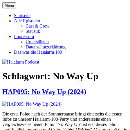
Zum
Menü
Haialarm Podcast
Benni und Jörn sprechen über Haifilme
Inhalt
springen
Startseite
Alle Episoden
Cast & Crew
Statistik
Impressum
Unterstützen
Datenschutzerklärung
Das war die Haialarm 100
Schlagwort:
No Way Up
HAP095: No Way Up (2024)
Die erste Folge nach der Sommerpause bringt einerseits die ersten
Infos zu unserer Haialarm-100-Party und andererseits einen
vergleichsweise neuen Film. "No Way Up" ist erst dieses Jahr
veröffentlicht worden und Colm "Chief O'Brien" Meany spielt darin