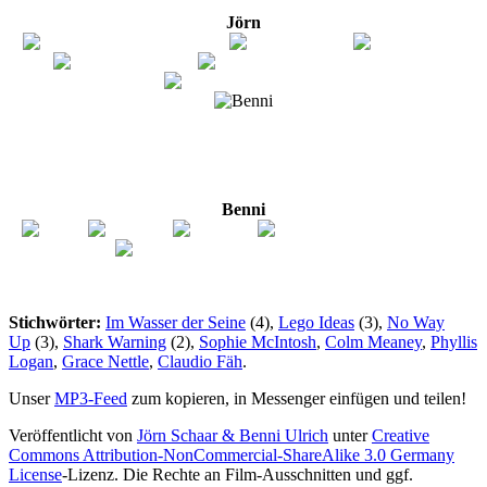
Jörn
Benni
Stichwörter:
Im Wasser der Seine
(4),
Lego Ideas
(3),
No Way
Up
(3),
Shark Warning
(2),
Sophie McIntosh
,
Colm Meaney
,
Phyllis
Logan
,
Grace Nettle
,
Claudio Fäh
.
Unser
MP3-Feed
zum kopieren, in Messenger einfügen und teilen!
Veröffentlicht von
Jörn Schaar & Benni Ulrich
unter
Creative
Commons Attribution-NonCommercial-ShareAlike 3.0 Germany
License
-Lizenz. Die Rechte an Film-Ausschnitten und ggf.