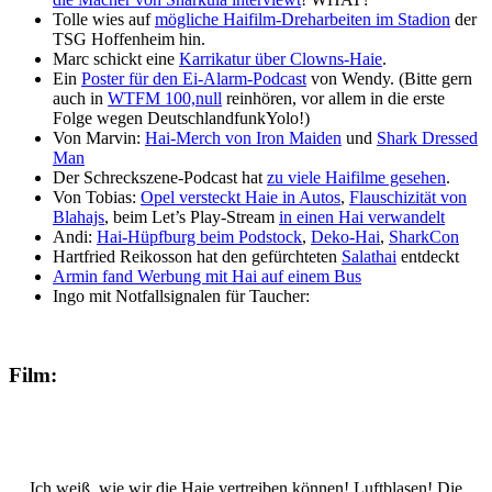
Tolle wies auf
mögliche Haifilm-Dreharbeiten im Stadion
der
TSG Hoffenheim hin.
Marc schickt eine
Karrikatur über Clowns-Haie
.
Ein
Poster für den Ei-Alarm-Podcast
von Wendy. (Bitte gern
auch in
WTFM 100,null
reinhören, vor allem in die erste
Folge wegen DeutschlandfunkYolo!)
Von Marvin:
Hai-Merch von Iron Maiden
und
Shark Dressed
Man
Der Schreckszene-Podcast hat
zu viele Haifilme gesehen
.
Von Tobias:
Opel versteckt Haie in Autos
,
Flauschizität von
Blahajs
, beim Let’s Play-Stream
in einen Hai verwandelt
Andi:
Hai-Hüpfburg beim Podstock
,
Deko-Hai
,
SharkCon
Hartfried Reikosson hat den gefürchteten
Salathai
entdeckt
Armin fand Werbung mit Hai auf einem Bus
Ingo mit Notfallsignalen für Taucher:
Film:
Ich weiß, wie wir die Haie vertreiben können! Luftblasen! Die