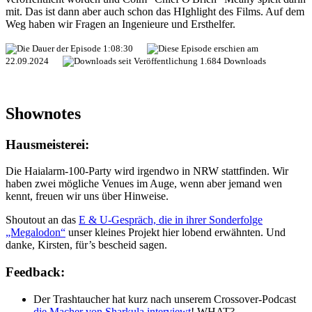
mit. Das ist dann aber auch schon das HIghlight des Films. Auf dem
Weg haben wir Fragen an Ingenieure und Ersthelfer.
1:08:30
22.09.2024
1.684 Downloads
Shownotes
Hausmeisterei:
Die Haialarm-100-Party wird irgendwo in NRW stattfinden. Wir
haben zwei mögliche Venues im Auge, wenn aber jemand wen
kennt, freuen wir uns über Hinweise.
Shoutout an das
E & U-Gespräch, die in ihrer Sonderfolge
„Megalodon“
unser kleines Projekt hier lobend erwähnten. Und
danke, Kirsten, für’s bescheid sagen.
Feedback:
Der Trashtaucher hat kurz nach unserem Crossover-Podcast
die Macher von Sharkula interviewt
! WHAT?