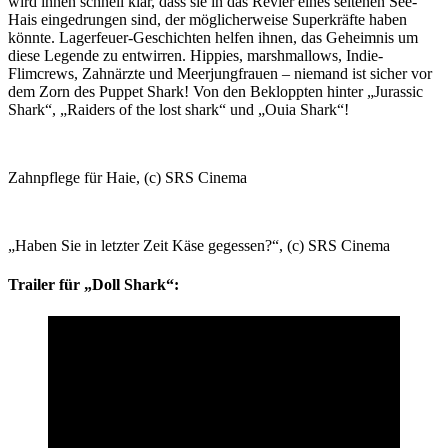
wird ihnen schnell klar, dass sie in das Revier eines seltenen See-
Hais eingedrungen sind, der möglicherweise Superkräfte haben
könnte. Lagerfeuer-Geschichten helfen ihnen, das Geheimnis um
diese Legende zu entwirren. Hippies, marshmallows, Indie-
Flimcrews, Zahnärzte und Meerjungfrauen – niemand ist sicher vor
dem Zorn des Puppet Shark! Von den Bekloppten hinter „Jurassic
Shark“, „Raiders of the lost shark“ und „Ouia Shark“!
Zahnpflege für Haie, (c) SRS Cinema
„Haben Sie in letzter Zeit Käse gegessen?“, (c) SRS Cinema
Trailer für „Doll Shark“: