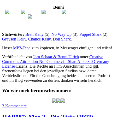
Benni
Stichwörter:
Brett Kelly
(5),
No Way Up
(3),
Puppet Shark
(2),
Grayson Kelly
,
Chance Kelly
,
Doll Shark
.
Unser
MP3-Feed
zum kopieren, in Messenger einfügen und teilen!
Veröffentlicht von
Jörn Schaar & Benni Ulrich
unter
Creative
Commons Attribution-NonCommercial-ShareAlike 3.0 Germany
License
-Lizenz. Die Rechte an Film-Ausschnitten und ggf.
Szenenfotos liegen bei den jeweiligen Studios bzw. deren
Vertriebsfirmen. Für die Genehmigung beides in unserem Podcast
und im Blog verwenden zu dürfen, danken wir sehr herzlich.
Wo wir noch herumschwimmen:
zu
3 Kommentare
HAP089:
Puppet
HAP087: Meg 2 - Die Tiefe (2023)