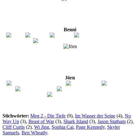
Benni
Jörn
Stichwörter:
Meg 2 - Die Tiefe
(9),
Im Wasser der Seine
(4),
No
Way Up
(3),
Beast of War
(3),
Shark Island
(3),
Jason Statham
(2),
Cliff Curtis
(2),
Wi Jing
,
Sophia Cai
,
Page Kennedy
,
Skyler
Samuels
,
Ben Wheatly
.