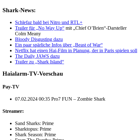
Shark-News:
Schlefaz bald bei Nitro und RTL+
Trailer für „No Way Up“
mit „Chief O’Brien“-Darsteller
Colm Meany
Bloody Disgusting dazu
Ein paar spärliche Infos über „Beast of War“
Netflix hat einen Hai-Film in Planung, der in Paris spielen soll
The Daily JAWS dazu
Trailer zu „Shark Island“
Haialarm-TV-Vorschau
Pay-TV
07.02.2024 00:35 Pro7 FUN – Zombie Shark
Streamer:
Sand Sharks: Prime
Sharktopus: Prime
Shark Season: Prime