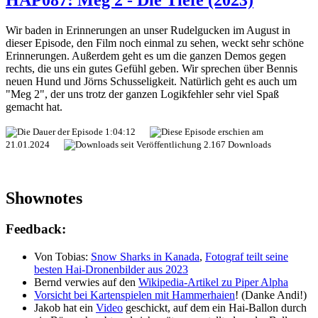
Shark
(2023)
Wir baden in Erinnerungen an unser Rudelgucken im August in
dieser Episode, den Film noch einmal zu sehen, weckt sehr schöne
Erinnerungen. Außerdem geht es um die ganzen Demos gegen
rechts, die uns ein gutes Gefühl geben. Wir sprechen über Bennis
neuen Hund und Jörns Schusseligkeit. Natürlich geht es auch um
"Meg 2", der uns trotz der ganzen Logikfehler sehr viel Spaß
gemacht hat.
1:04:12
21.01.2024
2.167 Downloads
Shownotes
Feedback:
Von Tobias:
Snow Sharks in Kanada
,
Fotograf teilt seine
besten Hai-Dronenbilder aus 2023
Bernd verwies auf den
Wikipedia-Artikel zu Piper Alpha
Vorsicht bei Kartenspielen mit Hammerhaien
! (Danke Andi!)
Jakob hat ein
Video
geschickt, auf dem ein Hai-Ballon durch