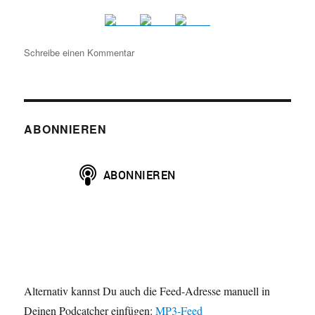
zu
Schreibe einen Kommentar
HAP088:
Blood
in
the
Water
ABONNIEREN
(2022)
Alternativ kannst Du auch die Feed-Adresse manuell in
Deinen Podcatcher einfügen:
MP3-Feed