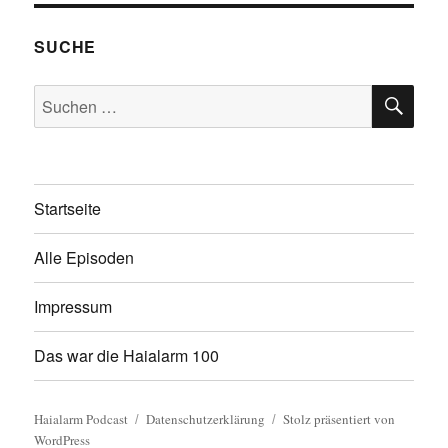
SUCHE
SU
Suchen
nach:
Startseite
Alle Episoden
Impressum
Das war die Haialarm 100
Haialarm Podcast
Datenschutzerklärung
Stolz präsentiert von
WordPress