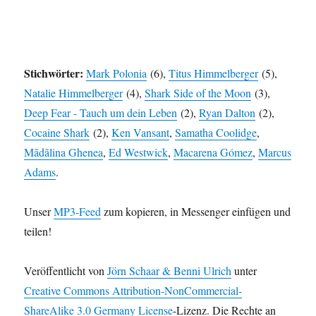
Stichwörter:
Mark Polonia
(6),
Titus Himmelberger
(5),
Natalie Himmelberger
(4),
Shark Side of the Moon
(3),
Deep Fear - Tauch um dein Leben
(2),
Ryan Dalton
(2),
Cocaine Shark
(2),
Ken Vansant
,
Samatha Coolidge
,
Mãdãlina Ghenea
,
Ed Westwick
,
Macarena Gómez
,
Marcus
Adams
.
Unser
MP3-Feed
zum kopieren, in Messenger einfügen und
teilen!
Veröffentlicht von
Jörn Schaar & Benni Ulrich
unter
Creative Commons Attribution-NonCommercial-
ShareAlike 3.0 Germany License
-Lizenz. Die Rechte an