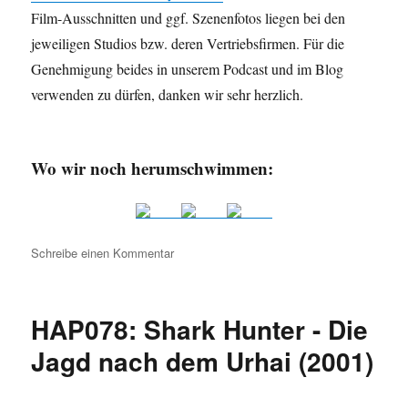
Film-Ausschnitten und ggf. Szenenfotos liegen bei den
jeweiligen Studios bzw. deren Vertriebsfirmen. Für die
Genehmigung beides in unserem Podcast und im Blog
verwenden zu dürfen, danken wir sehr herzlich.
Wo wir noch herumschwimmen:
zu
Schreibe einen Kommentar
HAP086:
Cocaine
Shark
HAP078: Shark Hunter - Die
(2023)
&
Jagd nach dem Urhai (2001)
Deep
Fear
-