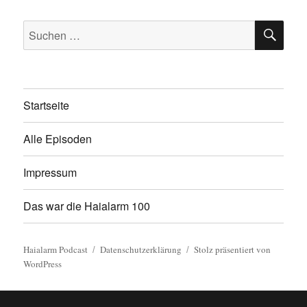
SU
Suchen
nach:
Startseite
Alle Episoden
Impressum
Das war die Haialarm 100
Haialarm Podcast
Datenschutzerklärung
Stolz präsentiert von
WordPress