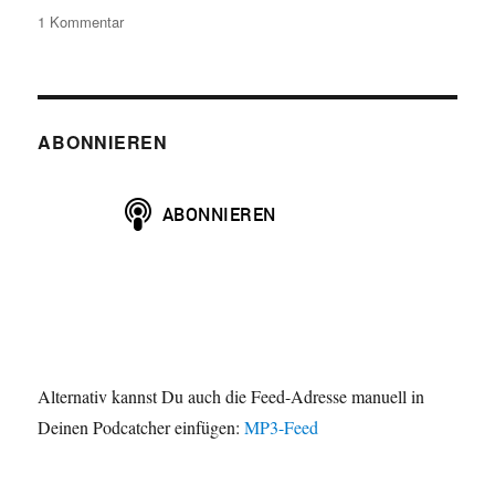
zu
1 Kommentar
HAP078:
Shark
Hunter
-
Die
ABONNIEREN
Jagd
nach
dem
Urhai
(2001)
Alternativ kannst Du auch die Feed-Adresse manuell in
Deinen Podcatcher einfügen:
MP3-Feed