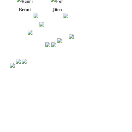
Benni
Jörn