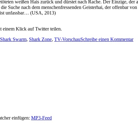
töteten weißen Hais zurück und dürstet nach Rache. Der Einzige, der an
ie Suche nach dem menschenfressenden Geisterhai, der offenbar von übe
n, ist unfassbar… (USA, 2013)
 einem Klick auf Twitter teilen.
zu
Shark Swarm
,
Shark Zone
,
TV-Vorschau
Schreibe einen Kommentar
Ha
T
Vo
Fe
atcher einfügen:
MP3-Feed