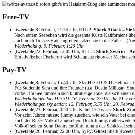
Ab sofort gibt’s im Haialarm-Blog eine zumindest mo
Free-TV
[tweetable]8. Februar, 21:55 Uhr, RTL 2:
Shark Attack – Sie 
Nach einem Seebeben wird die gesamte Küste Kaliforniens überf
auch noch Tiefsee-Haie angreifen, sitzen sie in der Falle… (Aus
Wiederholung: 9. Februar, 1:20 Uhr
[tweetable]22. Februar, 12:45 Uhr, RTL 2:
Shark Swarm – Ang
Ein idyllischer Fischerort wird Schauplatz rigoroser Machensc
Pay-TV
[tweetable]8. Februar, 15:40 Uhr, Sky HD 3D & 11. Februar, 1
Für Studentin Sara und ihre Freunde (u.a. Dustin Milligan, Sin
vorbei: Im See tummeln sich blutrünstige Haie, die sich eine
Wiederholungen Sky HD 3D: 16. Februar, 23:15 Uhr, 21. Febr
Wiederholungen sky action: 12. Februar, 5:55 Uhr, 20. Februa
[tweetable]23. Februar, 0:50 Uhr, Kabel 1 Classics:
Shark Zone
Vor zehn Jahren musste Jimmy zusehen, wie sein Vater bei ein
auch der Russe Volkoff abgesehen. Doch Jimmy, mittlerweile 
Volkoff seinen Sohn Danny entführt, nimmt das Schicksal sei
[tweetable]26. Februar, 22:00 Uhr, SyFy:
Ghost
Shark[/tweetab