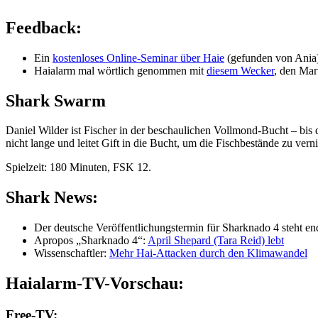
Feedback:
Ein
kostenloses Online-Seminar über Haie
(gefunden von Ania
Haialarm mal wörtlich genommen mit
diesem Wecker
, den Mar
Shark Swarm
Daniel Wilder ist Fischer in der beschaulichen Vollmond-Bucht – bis
nicht lange und leitet Gift in die Bucht, um die Fischbestände zu ve
Spielzeit: 180 Minuten, FSK 12.
Shark News:
Der deutsche Veröffentlichungstermin für Sharknado 4 steht endg
Apropos „Sharknado 4“:
April Shepard (Tara Reid) lebt
Wissenschaftler:
Mehr Hai-Attacken durch den Klimawandel
Haialarm-TV-Vorschau:
Free-TV: