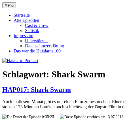
Zum
Menü
Haialarm Podcast
Benni und Jörn sprechen über Haifilme
Inhalt
springen
Startseite
Alle Episoden
Cast & Crew
Statistik
Impressum
Unterstützen
Datenschutzerklärung
Das war die Haialarm 100
Schlagwort:
Shark Swarm
HAP017: Shark Swarm
Auch in diesem Monat gibt es nur einen Film zu besprechen. Einersei
stolzen 173 Minuten Laufzeit auch schlichtweg der längste Film in d
0:35:25
13.07.2016