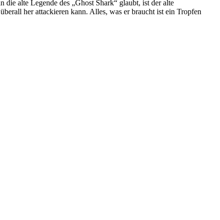
 die alte Legende des „Ghost Shark“ glaubt, ist der alte
rall her attackieren kann. Alles, was er braucht ist ein Tropfen
ialarm
V-
rschau
bruar