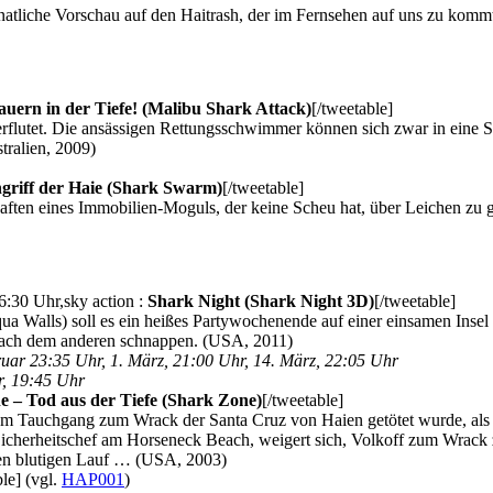
natliche Vorschau auf den Haitrash, der im Fernsehen auf uns zu komm
lauern in der Tiefe! (Malibu Shark Attack)
[/tweetable]
lutet. Die ansässigen Rettungsschwimmer können sich zwar in eine Str
tralien, 2009)
riff der Haie (Shark Swarm)
[/tweetable]
haften eines Immobilien-Moguls, der keine Scheu hat, über Leichen zu 
6:30 Uhr,sky action :
Shark Night (Shark Night 3D)
[/tweetable]
qua Walls) soll es ein heißes Partywochenende auf einer einsamen Insel
n nach dem anderen schnappen. (USA, 2011)
uar 23:35 Uhr, 1. März, 21:00 Uhr, 14. März, 22:05 Uhr
r, 19:45 Uhr
 – Tod aus der Tiefe (Shark Zone)
[/tweetable]
em Tauchgang zum Wrack der Santa Cruz von Haien getötet wurde, als e
Sicherheitschef am Horseneck Beach, weigert sich, Volkoff zum Wrack
nen blutigen Lauf … (USA, 2003)
le]
(vgl.
HAP001
)