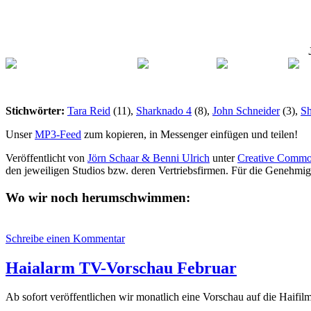
Stichwörter:
Tara Reid
(11),
Sharknado 4
(8),
John Schneider
(3),
S
Unser
MP3-Feed
zum kopieren, in Messenger einfügen und teilen!
Veröffentlicht von
Jörn Schaar & Benni Ulrich
unter
Creative Commo
den jeweiligen Studios bzw. deren Vertriebsfirmen. Für die Genehmi
Wo wir noch herumschwimmen:
zu
Schreibe einen Kommentar
HAP017:
Shark
Haialarm TV-Vorschau Februar
Swarm
Ab sofort veröffentlichen wir monatlich eine Vorschau auf die Haifil