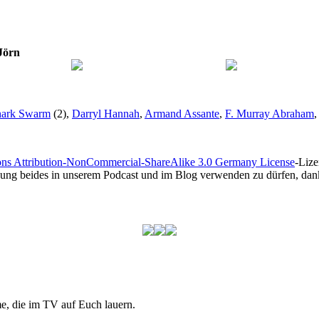
Jörn
hark Swarm
(2),
Darryl Hannah
,
Armand Assante
,
F. Murray Abraham
ns Attribution-NonCommercial-ShareAlike 3.0 Germany License
-Lize
gung beides in unserem Podcast und im Blog verwenden zu dürfen, dank
me, die im TV auf Euch lauern.