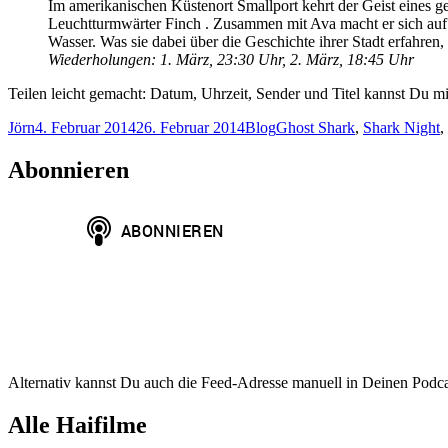
Im amerikanischen Küstenort Smallport kehrt der Geist eines ge
Leuchtturmwärter Finch . Zusammen mit Ava macht er sich auf d
Wasser. Was sie dabei über die Geschichte ihrer Stadt erfahre
Wiederholungen: 1. März, 23:30 Uhr, 2. März, 18:45 Uhr
Teilen leicht gemacht: Datum, Uhrzeit, Sender und Titel kannst Du mit
Autor
Veröffentlicht
Kategorien
Schlagwörter
Jörn
4. Februar 2014
26. Februar 2014
Blog
Ghost Shark
,
Shark Night
,
am
Abonnieren
Alternativ kannst Du auch die Feed-Adresse manuell in Deinen Podc
Alle Haifilme