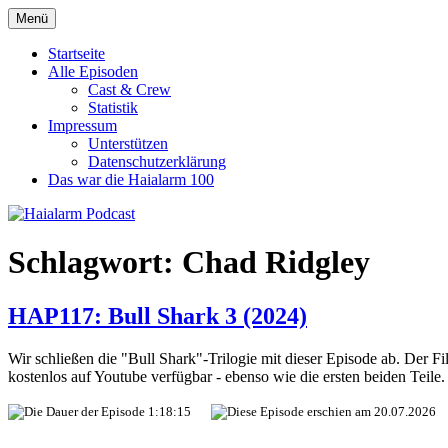
Zum
Menü
Haialarm Podcast
Benni und Jörn sprechen über Haifilme
Inhalt
springen
Startseite
Alle Episoden
Cast & Crew
Statistik
Impressum
Unterstützen
Datenschutzerklärung
Das war die Haialarm 100
Schlagwort:
Chad Ridgley
HAP117: Bull Shark 3 (2024)
Wir schließen die "Bull Shark"-Trilogie mit dieser Episode ab. Der Fi
kostenlos auf Youtube verfügbar - ebenso wie die ersten beiden Teile.
1:18:15
20.07.2026