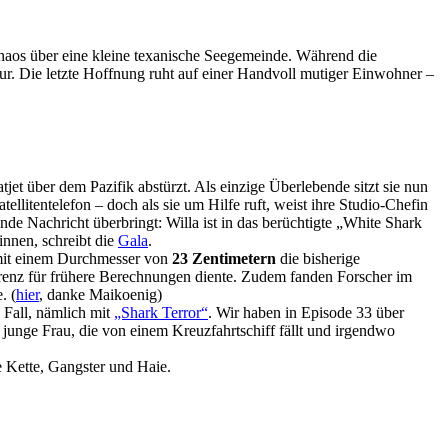
 Chaos über eine kleine texanische Seegemeinde. Während die
r. Die letzte Hoffnung ruht auf einer Handvoll mutiger Einwohner –
jet über dem Pazifik abstürzt. Als einzige Überlebende sitzt sie nun
llitentelefon – doch als sie um Hilfe ruft, weist ihre Studio-Chefin
de Nachricht überbringt: Willa ist in das berüchtigte „White Shark
nnen, schreibt die
Gala
.
 mit einem Durchmesser von
23 Zentimetern
die bisherige
ferenz für frühere Berechnungen diente. Zudem fanden Forscher im
. (
hier
, danke Maikoenig)
 Fall, nämlich mit
„Shark Terror“
. Wir haben in Episode 33 über
 junge Frau, die von einem Kreuzfahrtschiff fällt und irgendwo
e Kette, Gangster und Haie.