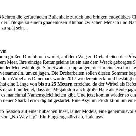
rk 3 kehren die gefürchteten Bullenhaie zurück und bringen endgültiges
 der Trilogie zu einem gnadenlosen Blutbad zwischen Mensch und Natu
s zu spät sein…
rvin
ihren großen Durchbruch wartet, auf dem Weg zu Dreharbeiten der Privat
 Meer. Ihre einzige Rettungsleine ist ein aus dem Wrack geborgtes Sate
von der Meeresbiologin Sam Swatek empfangen, der ihr eine erschrecken
e versammeln, um zu jagen. Die Dreharbeiten sollen diesen Sommer begi
alodon-Wirbel aus Dänemark wurde 2017 wiederentdeckt und bestätigt
ithai eine Länge von
bis zu 25 Metern
erreichte, da der Wirbel als Re
arauf hindeutet, dass der Megalodon auch große Haie als Beute jagte
eil es manchmal Namensgleichheiten gibt. Und jetzt kommt wieder so ein
n neuer Shark Terror digital gestartet. Eine Asylum-Produktion um eine
o-Session auf einer hübschen Insel, lauter Models, eine geheimnisvoll
on von „No Way Up“. Ein Flugzeug stürzt ab, Haie usw.