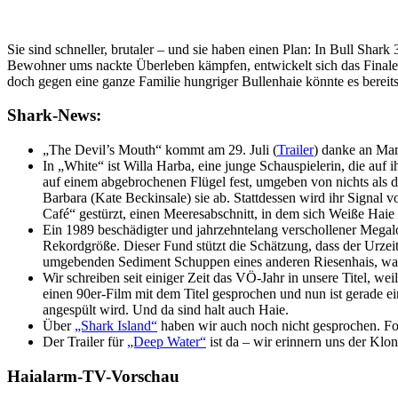
Sie sind schneller, brutaler – und sie haben einen Plan: In Bull Sha
Bewohner ums nackte Überleben kämpfen, entwickelt sich das Finale
doch gegen eine ganze Familie hungriger Bullenhaie könnte es bereit
Shark-News:
„The Devil’s Mouth“ kommt am 29. Juli (
Trailer
) danke an Ma
In „White“ ist Willa Harba, eine junge Schauspielerin, die auf 
auf einem abgebrochenen Flügel fest, umgeben von nichts als dem
Barbara (Kate Beckinsale) sie ab. Stattdessen wird ihr Signal 
Café“ gestürzt, einen Meeresabschnitt, in dem sich Weiße Hai
Ein 1989 beschädigter und jahrzehntelang verschollener Meg
Rekordgröße. Dieser Fund stützt die Schätzung, dass der Urze
umgebenden Sediment Schuppen eines anderen Riesenhais, was d
Wir schreiben seit einiger Zeit das VÖ-Jahr in unsere Titel, w
einen 90er-Film mit dem Titel gesprochen und nun ist gerade ei
angespült wird. Und da sind halt auch Haie.
Über
„Shark Island“
haben wir auch noch nicht gesprochen. Fot
Der Trailer für
„Deep Water“
ist da – wir erinnern uns der Kl
Haialarm-TV-Vorschau