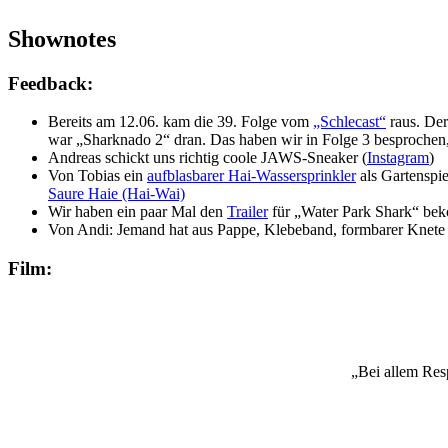
Shownotes
Feedback:
Bereits am 12.06. kam die 39. Folge vom
„Schlecast“
raus. Der
war „Sharknado 2“ dran. Das haben wir in Folge 3 besprochen,
Andreas schickt uns richtig coole JAWS-Sneaker (
Instagram
)
Von Tobias ein
aufblasbarer Hai-Wassersprinkler
als Gartenspi
Saure Haie (Hai-Wai)
Wir haben ein paar Mal den
Trailer
für „Water Park Shark“ be
Von Andi: Jemand hat aus Pappe, Klebeband, formbarer Knete u
Film:
„Bei allem Resp