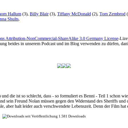
hom Hallum
(3),
Billy Blair
(3),
Tiffany McDonald
(2),
Tom Zembrod
(
na Shults
.
ns Attribution-NonCommercial-ShareAlike 3.0 Germany License
-Lize
gung beides in unserem Podcast und im Blog verwenden zu dürfen, dank
und die ist so schlecht, dass - so formuliert es Benni - Teil 1 schon w
d sein Freund Nolan müssen gegen den Widerstand des Sheriffs und des
hle, aber halt leider auch verschwendete Lebenszeit. Denn der Film ha
1.581 Downloads