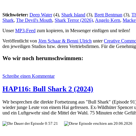
Stichwörter:
Deep Water
(4),
Shark Island
(3),
Brett Bentman
(3),
T
Shark
,
The Devil's Mouth
,
Shark Terror (2026)
,
Angelo Kern
,
Macken
Unser
MP3-Feed
zum kopieren, in Messenger einfügen und teilen!
Veröffentlicht von
Jörn Schaar & Benni Ulrich
unter
Creative Commo
den jeweiligen Studios bzw. deren Vertriebsfirmen. Für die Genehmi
Wo wir noch herumschwimmen:
zu
Schreibe einen Kommentar
HAP117:
Bull
HAP116: Bull Shark 2 (2024)
Shark
3
Wir besprechen die direkte Fortsetzung aus "Bull Shark" (Episode 91) 
(2024)
wieder junge Leute von einem Hai gefressen. Ex-Wildhüter Spencer un
und ein Luftgewehr sind die Mittel der Wahl. 75 Minuten echte Gefü
0:57:21
20.06.2026