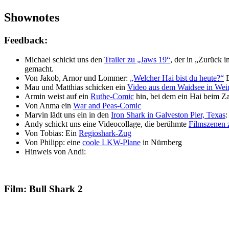
Shownotes
Feedback:
Michael schickt uns den
Trailer zu „Jaws 19“
, der in „Zurück 
gemacht.
Von Jakob, Arnor und Lommer:
„Welcher Hai bist du heute?“
E
Mau und Matthias schicken ein
Video aus dem Waidsee in We
Armin weist auf ein
Ruthe-Comic
hin, bei dem ein Hai beim Zah
Von Anma ein
War and Peas-Comic
Marvin lädt uns ein in den
Iron Shark in Galveston Pier, Texas
:
Andy schickt uns eine Videocollage, die berühmte
Filmszenen z
Von Tobias: Ein
Regioshark-Zug
Von Philipp: eine
coole LKW-Plane
in Nürnberg
Hinweis von Andi:
Film: Bull Shark 2