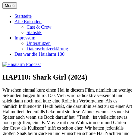
Zum
Menü
Haialarm Podcast
Benni und Jörn sprechen über Haifilme
Inhalt
springen
Startseite
Alle Episoden
Cast & Crew
Statistik
Impressum
Unterstützen
Datenschutzerklärung
Das war die Haialarm 100
HAP110: Shark Girl (2024)
Wir sehen einmal kurz einen Hai in diesem Film, nämlich im wenige
Sekunden langen Intro. Das Vieh wird radioaktiv verseucht und
spielt dann noch mal kurz eine Rolle im Verborgenen. Als es
nämlich Influencerin Heidi beißt, die daraufhin selbst zu so einer Art
Hai mutiert. Jedenfalls bekommt sie fiese Zähne, wenn sie sauer ist.
Später auch wenn sie Bock darauf hat. "Trash" ist vielleicht etwas
hoch gegriffen, ein "B-Movie mit den Wohnzimmern und Gärten
der Crew als Kulissen" trifft es schon eher. Wir hatten jedenfalls
großen Spaß beim gucken und wünschen schöne Hai-Nachten und