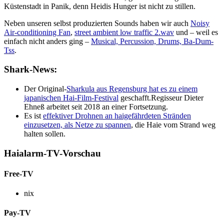
Küstenstadt in Panik, denn Heidis Hunger ist nicht zu stillen.
Neben unseren selbst produzierten Sounds haben wir auch
Noisy
Air-conditioning Fan
,
street ambient low traffic 2.wav
und – weil es
einfach nicht anders ging –
Musical, Percussion, Drums, Ba-Dum-
Tss
.
Shark-News:
Der Original-
Sharkula aus Regensburg hat es zu einem
japanischen Hai-Film-Festival
geschafft.Regisseur Dieter
Ehneß arbeitet seit 2018 an einer Fortsetzung.
Es ist
effektiver Drohnen an haigefährdeten Stränden
einzusetzen, als Netze zu spannen
, die Haie vom Strand weg
halten sollen.
Haialarm-TV-Vorschau
Free-TV
nix
Pay-TV